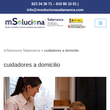
923 34 36 71
–
619 86 10 81
|
info@msolucionasalamanca.com
Saltar
al
contenido
mSoluciona Salamanca
»
cuidadores a domicilio
cuidadores a domicilio